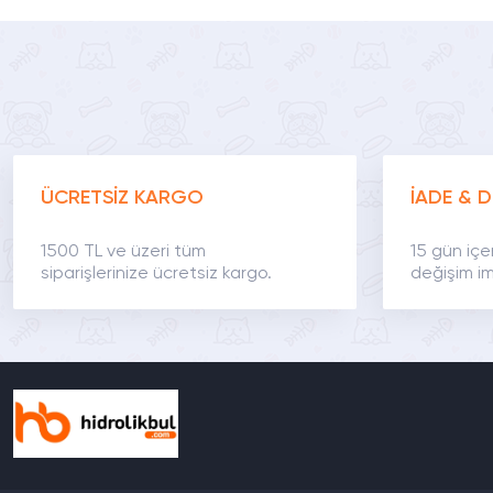
ÜCRETSİZ KARGO
İADE & D
1500 TL ve üzeri tüm
15 gün içe
siparişlerinize ücretsiz kargo.
değişim im