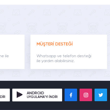
MÜŞTERİ DESTEĞİ
me ile
Whatsapp ve telefon desteği
ile yardım alabilirsiniz.
ANDROID
DİR
UYGULAMA’YI İNDİR