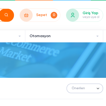
Giriş Yap
Sepet
0
veya üye ol
Otomasyon