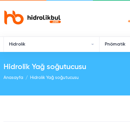
Hidrolik
Pnömatik
Hidrolik Yağ soğutucusu
Anasayfa
Hidrolik Yağ soğutucusu