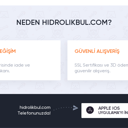
NEDEN HIDROLIKBUL.COM?
EĞİŞİM
GÜVENLİ ALIŞVERİŞ
risinde iade ve
SSL Sertifikası ve 3D öde
kanı.
güvenilir alışveriş.
hidrolikbul.com
APPLE IOS
UYGULAMA’YI İN
Telefonunuzda!