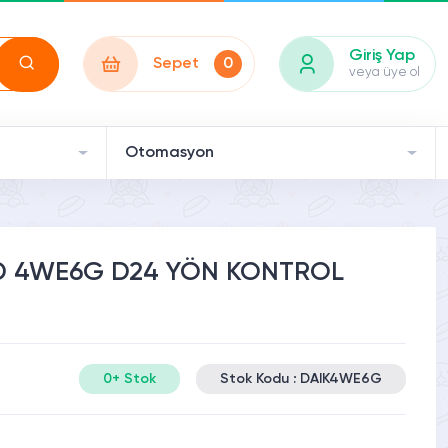
Giriş Yap
Sepet
0
veya üye ol
Otomasyon
D 4WE6G D24 YÖN KONTROL
0+ Stok
Stok Kodu : DAIK4WE6G