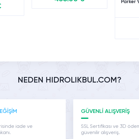
Parker
€
Sepete Ekle
e
NEDEN HIDROLIKBUL.COM?
EĞİŞİM
GÜVENLİ ALIŞVERİŞ
risinde iade ve
SSL Sertifikası ve 3D öde
kanı.
güvenilir alışveriş.