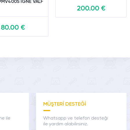
 9MV400S İĞNE VALF
200.00 €
80.00 €
Sepete Ekle
Sepete Ekle
MÜŞTERİ DESTEĞİ
me ile
Whatsapp ve telefon desteği
ile yardım alabilirsiniz.