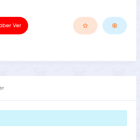
aber Ver
er