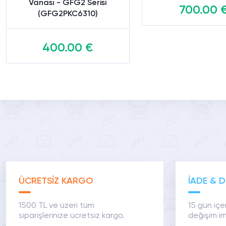
Vanası - GFG2 Serisi
700.00 
(GFG2PKC6310)
400.00 €
Sepete Ekl
Sepete Ekle
ÜCRETSİZ KARGO
İADE & D
1500 TL ve üzeri tüm
15 gün içe
siparişlerinize ücretsiz kargo.
değişim im