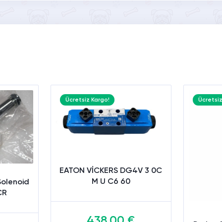
Ücretsiz Kargo!
Ücretsiz
EATON VİCKERS DG4V 3 0C
M U C6 60
Solenoid
CR
438.00 €